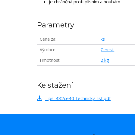
je chráněná proti plísním a houbám
Parametry
Cena za
ks
Výrobce
Ceresit
Hmotnost
2 kg
Ke stažení
_ps_432ce40-technicky-list.pdf