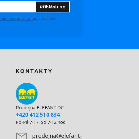
Přihlásit se
ním osobních údajů
za účelem
KONTAKTY
Prodejna ELEFANT.DC
+420 412 510 834
Po-Pá 7-17, So 7-12 hod.
prodejna@elefant-