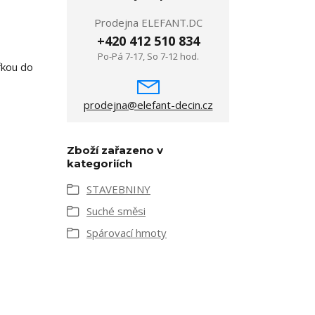
Prodejna ELEFANT.DC
+420 412 510 834
Po-Pá 7-17, So 7-12 hod.
řkou do
prodejna@elefant-decin.cz
Zboží zařazeno v
kategoriích
STAVEBNINY
Suché směsi
Spárovací hmoty