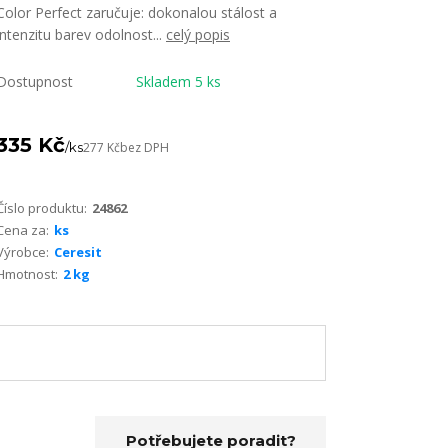
Color Perfect zaručuje: dokonalou stálost a
intenzitu barev odolnost...
celý popis
Dostupnost
Skladem 5 ks
335 Kč
/
ks
277 Kč
bez DPH
Číslo produktu:
24862
Cena za:
ks
Výrobce:
Ceresit
Hmotnost:
2 kg
Potřebujete poradit?