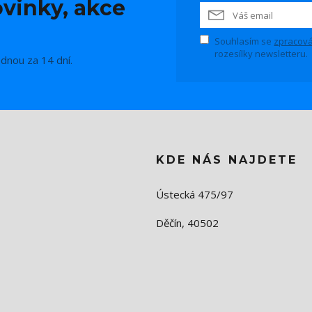
vinky, akce
Souhlasím se
zpracová
rozesílky newsletteru.
ednou za 14 dní.
KDE NÁS NAJDETE
Ústecká 475/97
Děčín, 40502