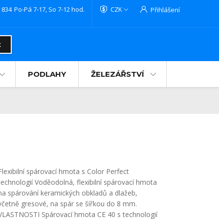
 834
Po-Pá 7-17, So 7-12 hod.
CZK
Přihlášení
t
PODLAHY
ŽELEZÁŘSTVÍ
Flexibilní spárovací hmota s Color Perfect
technologií Voděodolná, flexibilní spárovací hmota
na spárování keramických obkladů a dlažeb,
včetně gresové, na spár se šířkou do 8 mm.
VLASTNOSTI Spárovací hmota CE 40 s technologií