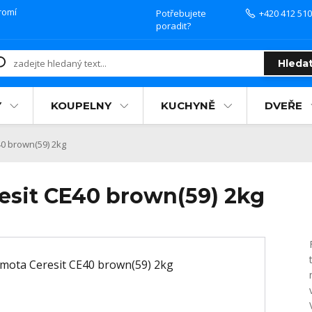
romí
Potřebujete
+420 412 510
poradit?
Hleda
Y
KOUPELNY
KUCHYNĚ
DVEŘE
0 brown(59) 2kg
esit CE40 brown(59) 2kg