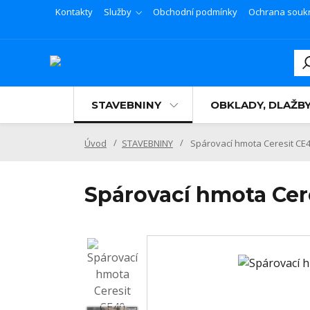
Kontakty
Služby
Obchodní podmínky
Ochrana souk
STAVEBNINY
OBKLADY, DLAŽB
Úvod
STAVEBNINY
Spárovací hmota Ceresit CE4
Spárovací hmota Cer