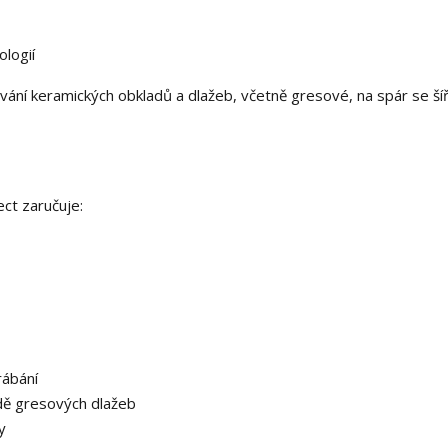
ologií
ování keramických obkladů a dlažeb, včetně gresové, na spár se ší
ct zaručuje:
rábání
adě gresových dlažeb
ty