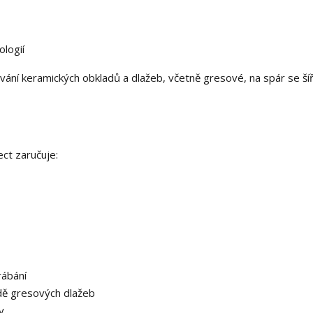
ologií
ování keramických obkladů a dlažeb, včetně gresové, na spár se ší
ct zaručuje:
rábání
adě gresových dlažeb
ty