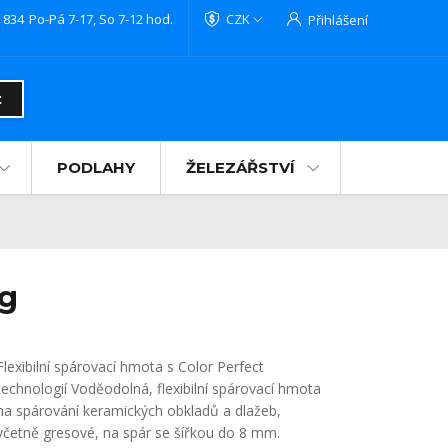
 834
Po-Pá 7-17, So 7-12 hod.
CZK
Přihlášení
t
PODLAHY
ŽELEZÁŘSTVÍ
kg
Flexibilní spárovací hmota s Color Perfect
technologií Voděodolná, flexibilní spárovací hmota
na spárování keramických obkladů a dlažeb,
včetně gresové, na spár se šířkou do 8 mm.