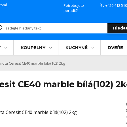
romí
Potřebujete
+420 412 510
poradit?
Hleda
Y
KOUPELNY
KUCHYNĚ
DVEŘE
ota Ceresit CE40 marble bílá(102) 2kg
sit CE40 marble bílá(102) 2