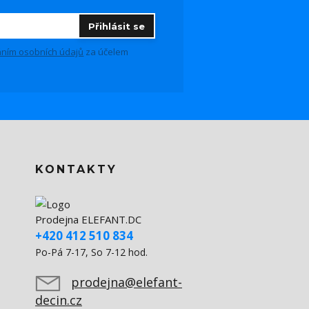
Přihlásit se
ním osobních údajů
za účelem
KONTAKTY
Prodejna ELEFANT.DC
+420 412 510 834
Po-Pá 7-17, So 7-12 hod.
prodejna@elefant-
decin.cz