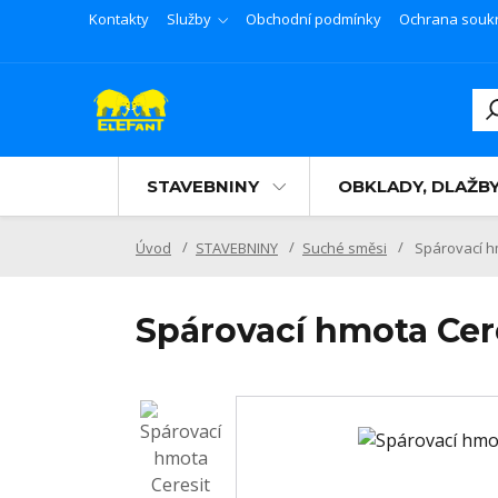
Kontakty
Služby
Obchodní podmínky
Ochrana souk
STAVEBNINY
OBKLADY, DLAŽB
Úvod
STAVEBNINY
Suché směsi
Spárovací hm
Spárovací hmota Cere