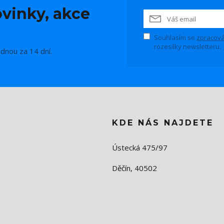
vinky, akce
Souhlasím se
zpracová
rozesílky newsletteru.
ednou za 14 dní.
KDE NÁS NAJDETE
Ústecká 475/97
Děčín, 40502