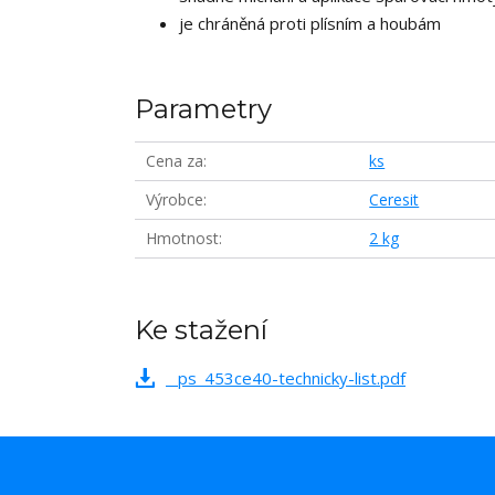
je chráněná proti plísním a houbám
Parametry
Cena za
ks
Výrobce
Ceresit
Hmotnost
2 kg
Ke stažení
_ps_453ce40-technicky-list.pdf