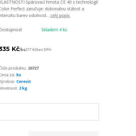
VLASTNOSTI Spárovací hmota CE 40 s technologií
Color Perfect zaručuje: dokonalou stálost a
intenzitu barev odolnost...
celý popis
Dostupnost
Skladem 4 ks
335 Kč
/
ks
277 Kč
bez DPH
Číslo produktu:
26727
Cena za:
ks
Výrobce:
Ceresit
Hmotnost:
2 kg