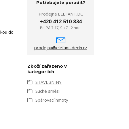
Potřebujete poradit?
Prodejna ELEFANT.DC
+420 412 510 834
Po-Pá 7-17, So 7-12 hod.
řkou do
prodejna@elefant-decin.cz
Zboží zařazeno v
kategoriích
STAVEBNINY
Suché směsi
Spárovací hmoty