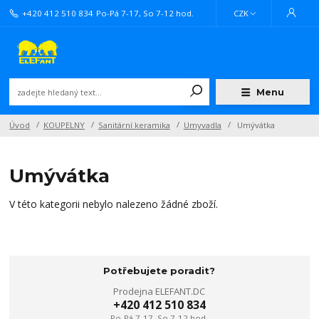
+420 412 510 834
Po-Pá 7-17, So 7-12 hod.
CZK
Menu
Úvod
KOUPELNY
Sanitární keramika
Umyvadla
Umývátka
Umývátka
V této kategorii nebylo nalezeno žádné zboží.
Potřebujete poradit?
Prodejna ELEFANT.DC
+420 412 510 834
Po-Pá 7-17, So 7-12 hod.