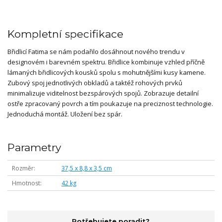
Kompletní specifikace
Břidlicí Fatima se nám podařilo dosáhnout nového trendu v
designovém i barevném spektru. Břidlice kombinuje vzhled příčně
lámaných břidlicových kousků spolu s mohutnějšími kusy kamene.
Zubový spoj jednotlivých obkladů a taktéž rohových prvků
minimalizuje viditelnost bezspárových spojů. Zobrazuje detailní
ostře zpracovaný povrch a tím poukazuje na preciznost technologie.
Jednoduchá montáž. Uložení bez spár.
Parametry
Rozměr
37,5 x 8,8 x 3,5 cm
Hmotnost
42 kg
Potřebujete poradit?