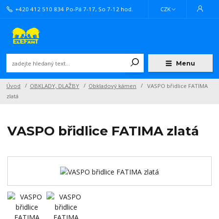
+420 412 510 834
Po-Pá 7-17, So 7-12 hod.
CZK
Menu
Úvod
OBKLADY, DLAŽBY
Obkladový kámen
VASPO břidlice FATIMA
zlatá
VASPO břidlice FATIMA zlatá