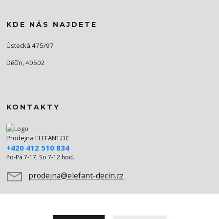
KDE NÁS NAJDETE
Ústecká 475/97
Děčín, 40502
KONTAKTY
Prodejna ELEFANT.DC
+420 412 510 834
Po-Pá 7-17, So 7-12 hod.
prodejna@elefant-decin.cz