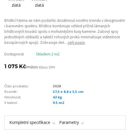
Břidlicí Fatima se nám podařilo dosáhnout nového trendu v designovém
i barevném spektru. Břidlice kombinuje vzhled příčně lámaných
břidlicových kousků spolu s mohutnějšími kusy kamene. Zubový spoj
jednotlivých obkladů a taktéž rohových prvků minimalizuje viditelnost
bezspárových spojů. Zobrazuje det...
celý popis
Dostupnost
Skladem 2 m2
1 075 Kč
/
m2
888 Kč
bez DPH
Číslo produktu:
3028
Rozměr:
37,5 x 8,8 x 3,5 cm
Hmotnost:
42 kg
V balení:
0.5 m2
Kompletní specifikace
Parametry