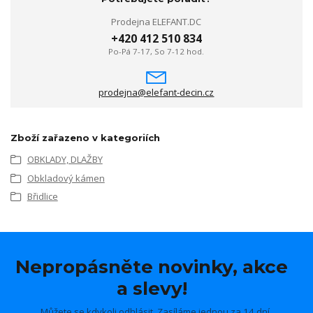
Prodejna ELEFANT.DC
+420 412 510 834
Po-Pá 7-17, So 7-12 hod.
prodejna@elefant-decin.cz
Zboží zařazeno v kategoriích
OBKLADY, DLAŽBY
Obkladový kámen
Břidlice
Nepropásněte novinky, akce
a slevy!
Můžete se kdykoli odhlásit. Zasíláme jednou za 14 dní.