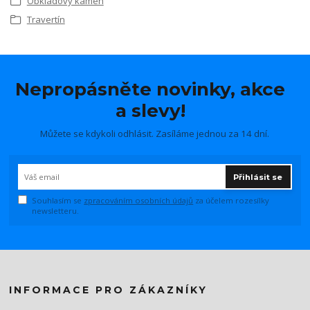
Obkladový kámen
Travertín
Nepropásněte novinky, akce
a slevy!
Můžete se kdykoli odhlásit. Zasíláme jednou za 14 dní.
Přihlásit se
Souhlasím se
zpracováním osobních údajů
za účelem rozesílky
newsletteru.
INFORMACE PRO ZÁKAZNÍKY