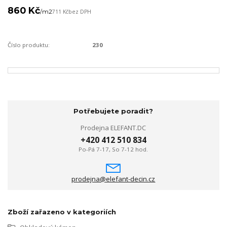
860 Kč
/
m2
711 Kč
bez DPH
Číslo produktu:
230
Potřebujete poradit?
Prodejna ELEFANT.DC
+420 412 510 834
Po-Pá 7-17, So 7-12 hod.
prodejna@elefant-decin.cz
Zboží zařazeno v kategoriích