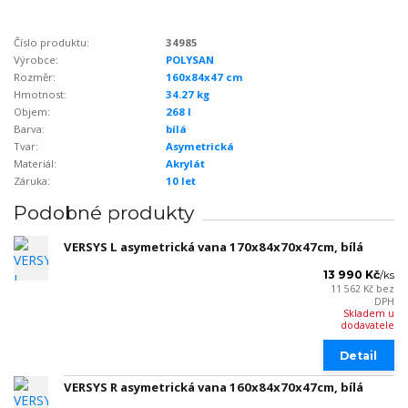
Číslo produktu:
34985
Výrobce:
POLYSAN
Rozměr:
160x84x47 cm
Hmotnost:
34.27 kg
Objem:
268 l
Barva:
bílá
Tvar:
Asymetrická
Materiál:
Akrylát
Záruka:
10 let
Podobné produkty
VERSYS L asymetrická vana 170x84x70x47cm, bílá
13 990 Kč
/
ks
11 562 Kč
bez
DPH
Skladem u
dodavatele
Detail
VERSYS R asymetrická vana 160x84x70x47cm, bílá