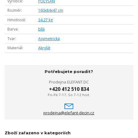
Výrobce
POLYSAN
Rozměr
160x84x47 cm
Hmotnost
34.27 kg
Barva
bílá
Tvar
Asymetrická
Materiál
Akrylát
Potřebujete poradit?
Prodejna ELEFANT.DC
+420 412 510 834
Po-Pá 7-17, So 7-12 hod.
prodejna@elefant-decin.cz
Zboží zařazeno v kategoriích