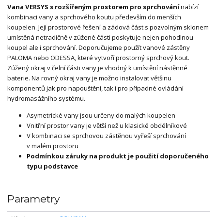
Vana VERSYS s rozšířeným prostorem pro sprchování
nabízí
kombinaci vany a sprchového koutu především do menších
koupelen. Její prostorové řešení a zádová část s pozvolným sklonem
umístěná netradičně v zúžené části poskytuje nejen pohodlnou
koupel ale i sprchování. Doporučujeme použít vanové zástěny
PALOMA nebo ODESSA, které vytvoří prostorný sprchový kout.
Zúžený okraj v čelní části vany je vhodný k umístění nástěnné
baterie. Na rovný okraj vany je možno instalovat většinu
komponentů jak pro napouštění, tak i pro případné ovládání
hydromasážního systému.
Asymetrické vany jsou určeny do malých koupelen
Vnitřní prostor vany je větší než u klasické obdélníkové
V kombinaci se sprchovou zástěnou vyřeší sprchování
v malém prostoru
Podmínkou záruky na produkt je použití doporučeného
typu podstavce
Parametry