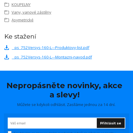
KOUPELNY
Vany, vanové zástěny
Asymetrické
Ke stažení
_ps_752Versys-160-L---Produktovy-list.pdf
_ps_752Versys-160-L---Montazni-navod.pdf
Nepropásněte novinky, akce
a slevy!
Můžete se kdykoli odhlásit. Zasíláme jednou za 14 dní.
Přihlásit se