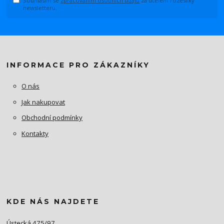
Souhlasím se
zpracováním osobních údajů
za účelem rozesílky
newsletteru.
INFORMACE PRO ZÁKAZNÍKY
O nás
Jak nakupovat
Obchodní podmínky
Kontakty
KDE NÁS NAJDETE
Ústecká 475/97