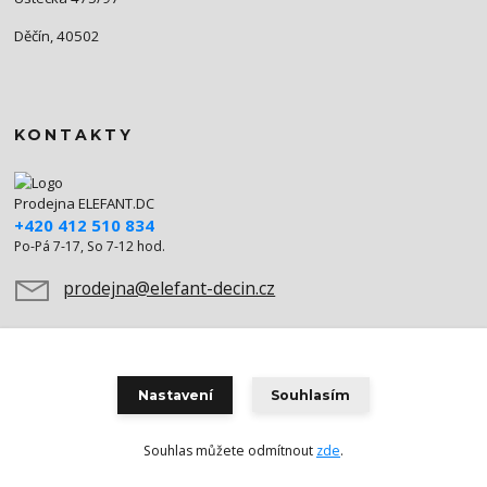
Děčín, 40502
KONTAKTY
Prodejna ELEFANT.DC
+420 412 510 834
Po-Pá 7-17, So 7-12 hod.
prodejna@elefant-decin.cz
Nastavení
Souhlasím
Souhlas můžete odmítnout
zde
.
Vytvořeno na
Eshop-rychle.cz