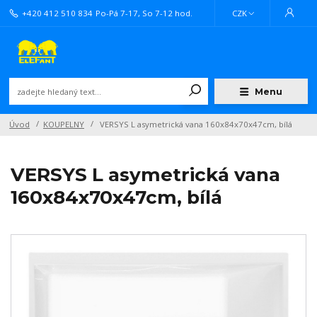
+420 412 510 834
Po-Pá 7-17, So 7-12 hod.
CZK
Menu
Úvod
KOUPELNY
VERSYS L asymetrická vana 160x84x70x47cm, bílá
VERSYS L asymetrická vana
160x84x70x47cm, bílá