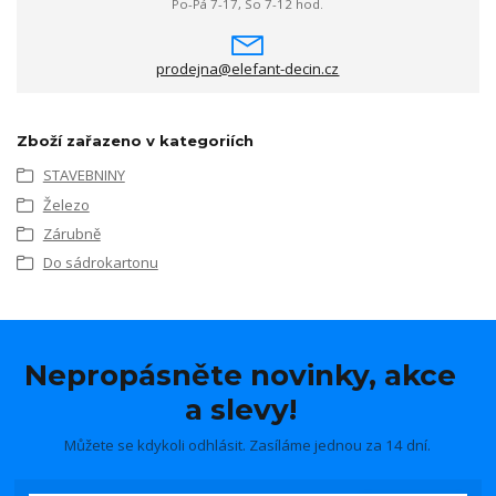
Po-Pá 7-17, So 7-12 hod.
prodejna@elefant-decin.cz
Zboží zařazeno v kategoriích
STAVEBNINY
Železo
Zárubně
Do sádrokartonu
Nepropásněte novinky, akce
a slevy!
Můžete se kdykoli odhlásit. Zasíláme jednou za 14 dní.