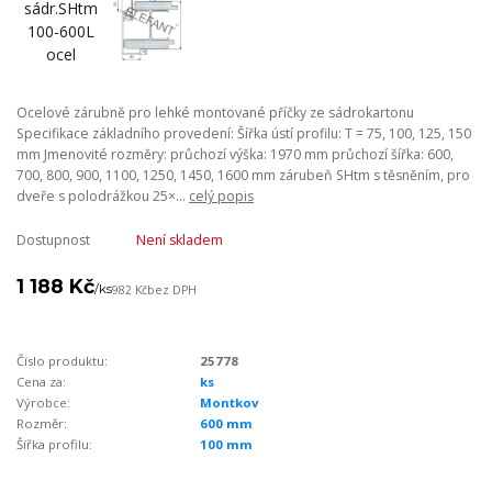
Ocelové zárubně pro lehké montované příčky ze sádrokartonu
Specifikace základního provedení: Šířka ústí profilu: T = 75, 100, 125, 150
mm Jmenovité rozměry: průchozí výška: 1970 mm průchozí šířka: 600,
700, 800, 900, 1100, 1250, 1450, 1600 mm zárubeň SHtm s těsněním, pro
dveře s polodrážkou 25×...
celý popis
Dostupnost
Není skladem
1 188 Kč
/
ks
982 Kč
bez DPH
Číslo produktu:
25778
Cena za:
ks
Výrobce:
Montkov
Rozměr:
600 mm
Šířka profilu:
100 mm