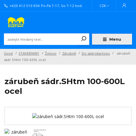
+420 412 510 834
Po-Pá 7-17, So 7-12 hod.
CZK
Menu
Úvod
STAVEBNINY
Železo
Zárubně
Do sádrokartonu
zárubeň
sádr.SHtm 100-600L ocel
zárubeň sádr.SHtm 100-600L
ocel