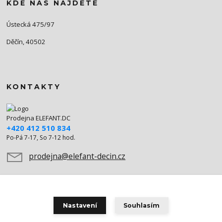
KDE NÁS NAJDETE
Ústecká 475/97
Děčín, 40502
KONTAKTY
Prodejna ELEFANT.DC
+420 412 510 834
Po-Pá 7-17, So 7-12 hod.
prodejna@elefant-decin.cz
Nastavení
Souhlasím