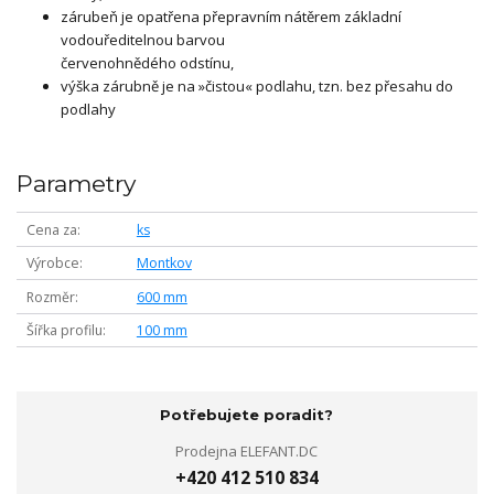
zárubeň je opatřena přepravním nátěrem základní
vodouředitelnou barvou
červenohnědého odstínu,
výška zárubně je na »čistou« podlahu, tzn. bez přesahu do
podlahy
Parametry
Cena za
ks
Výrobce
Montkov
Rozměr
600 mm
Šířka profilu
100 mm
Potřebujete poradit?
Prodejna ELEFANT.DC
+420 412 510 834