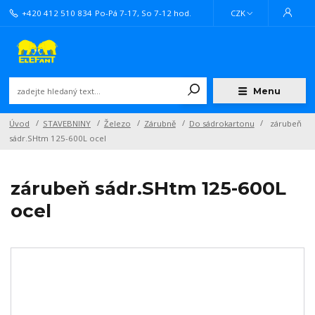
+420 412 510 834
Po-Pá 7-17, So 7-12 hod.
CZK
Menu
Úvod
STAVEBNINY
Železo
Zárubně
Do sádrokartonu
zárubeň
sádr.SHtm 125-600L ocel
zárubeň sádr.SHtm 125-600L
ocel