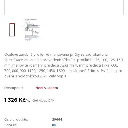
Ocelové zárubně pro lehké montované příčky ze sádrokartonu
Specifikace základního provedení: Šířka ústí profilu: T = 75, 100, 125, 150
mm Jmenovité rozměry: průchozí výška: 1970 mm průchozí šířka: 600,
700, 800, 900, 1100, 1250, 1450, 1600 mm zárubeň SHtm s těsněním, pro
dveře s polodrážkou 25×...
celý popis
Dostupnost
Není skladem
1 326 Kč
/
ks
1 096 Kč
bez DPH
Číslo produktu:
29664
Cena za:
ks