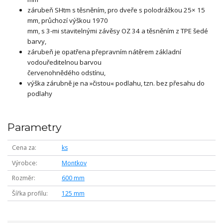
zárubeň SHtm s těsněním, pro dveře s polodrážkou 25× 15
mm, průchozí výškou 1970
mm, s 3-mi stavitelnými závěsy OZ 34 a těsněním z TPE šedé
barvy,
zárubeň je opatřena přepravním nátěrem základní
vodouředitelnou barvou
červenohnědého odstínu,
výška zárubně je na »čistou« podlahu, tzn. bez přesahu do
podlahy
Parametry
Cena za
ks
Výrobce
Montkov
Rozměr
600 mm
Šířka profilu
125 mm