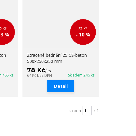
2 Kč
87 Kč
13 %
- 10 %
ton
Ztracené bednění 25 CS-beton
500x250x250 mm
78 Kč
/
ks
m 485 ks
Skladem 246 ks
64 Kč
bez DPH
Detail
strana
z 1