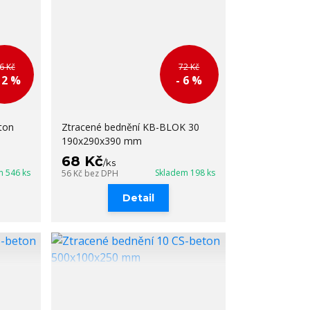
6 Kč
72 Kč
12 %
- 6 %
ton
Ztracené bednění KB-BLOK 30
190x290x390 mm
68 Kč
/
ks
m 546 ks
Skladem 198 ks
56 Kč
bez DPH
Detail