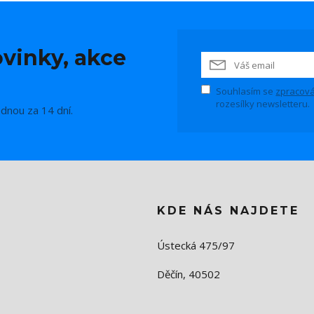
vinky, akce
Souhlasím se
zpracová
rozesílky newsletteru.
ednou za 14 dní.
KDE NÁS NAJDETE
Ústecká 475/97
Děčín, 40502