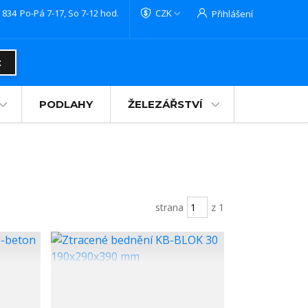
 834
Po-Pá 7-17, So 7-12 hod.
CZK
Přihlášení
t
PODLAHY
ŽELEZÁŘSTVÍ
strana
z 1