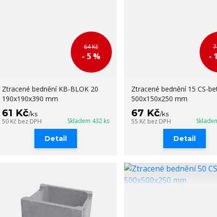
64 Kč
7
- 5 %
- 
Ztracené bednění KB-BLOK 20
Ztracené bednění 15 CS-be
190x190x390 mm
500x150x250 mm
61 Kč
67 Kč
/
ks
/
ks
Skladem 432 ks
Sklade
50 Kč
bez DPH
55 Kč
bez DPH
Detail
Detail