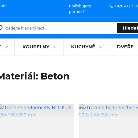
romí
Potřebujete
+420 412 510
poradit?
Hleda
Y
KOUPELNY
KUCHYNĚ
DVEŘE
Materiál: Beton