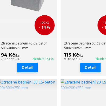
109 Kč
1
- 14 %
- 
Ztracené bednění 40 CS-beton
Ztracené bednění 50 CS-be
500x400x250 mm
500x500x250 mm
94 Kč
115 Kč
/
ks
/
ks
Skladem 163 ks
Sklade
78 Kč
bez DPH
95 Kč
bez DPH
Detail
Detail