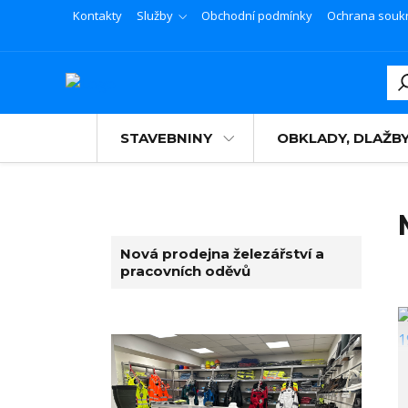
Kontakty
Služby
Obchodní podmínky
Ochrana souk
STAVEBNINY
OBKLADY, DLAŽB
Nová prodejna železářství a
pracovních oděvů