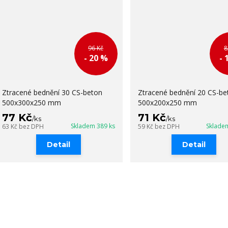
96 Kč
8
- 20 %
- 
Ztracené bednění 30 CS-beton
Ztracené bednění 20 CS-be
500x300x250 mm
500x200x250 mm
77 Kč
71 Kč
/
ks
/
ks
Skladem 389 ks
Sklade
63 Kč
bez DPH
59 Kč
bez DPH
Detail
Detail