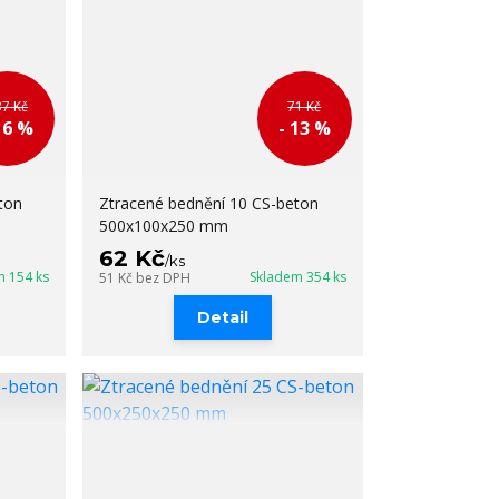
37 Kč
71 Kč
16 %
- 13 %
ton
Ztracené bednění 10 CS-beton
500x100x250 mm
62 Kč
/
ks
m 154 ks
Skladem 354 ks
51 Kč
bez DPH
Detail