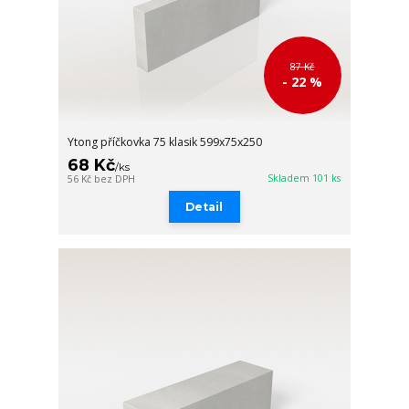
87 Kč
- 22 %
Ytong příčkovka 75 klasik 599x75x250
68 Kč
/
ks
Skladem 101 ks
56 Kč
bez DPH
Detail