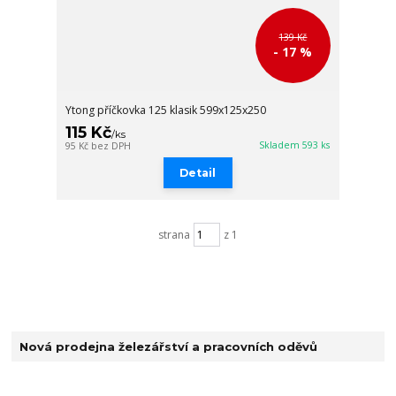
139 Kč
- 17 %
Ytong příčkovka 125 klasik 599x125x250
115 Kč
/
ks
Skladem 593 ks
95 Kč
bez DPH
Detail
strana
z 1
Nová prodejna železářství a pracovních oděvů