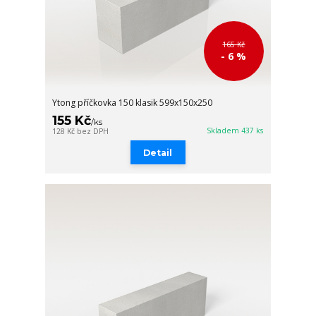
165 Kč
- 6 %
Ytong příčkovka 150 klasik 599x150x250
155 Kč
/
ks
Skladem 437 ks
128 Kč
bez DPH
Detail