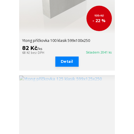
105 Kč
- 22 %
Ytong příčkovka 100 klasik 599x100x250
82 Kč
/
ks
Skladem 2041 ks
68 Kč
bez DPH
Detail