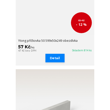
65 Kč
- 12 %
Ytong příčkovka 50 599x50x249 obezdívka
57 Kč
/
ks
Skladem 814 ks
47 Kč
bez DPH
Detail