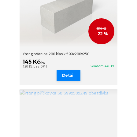
186 Kč
- 22 %
Ytong tvárnice 200 klasik 599x200x250
145 Kč
/
ks
Skladem 446 ks
120 Kč
bez DPH
Detail