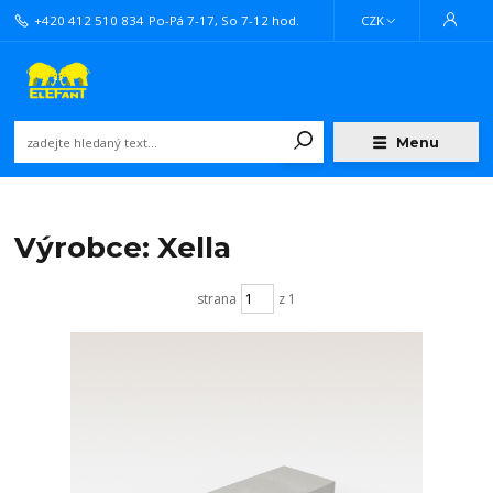
+420 412 510 834
Po-Pá 7-17, So 7-12 hod.
CZK
Menu
Výrobce: Xella
strana
z 1