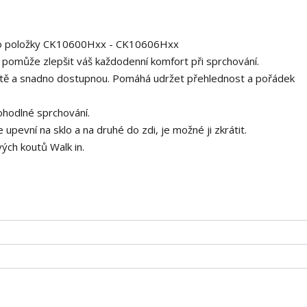
 pro položky CK10600Hxx - CK10606Hxx
ý pomůže zlepšit váš každodenní komfort při sprchování.
ístě a snadno dostupnou. Pomáhá udržet přehlednost a pořádek
ohodlné sprchování.
upevní na sklo a na druhé do zdi, je možné ji zkrátit.
vých koutů Walk in.