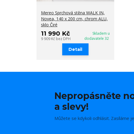
Mereo Sprchová stěna WALK IN,
Novea, 140 x 200 cm, chrom ALU,
sklo Čiré
11 990 Kč
Skladem u
dodavatele 32
9 909 Kč
bez DPH
Detail
Nepropásněte no
a slevy!
Můžete se kdykoli odhlásit. Zasíláme j