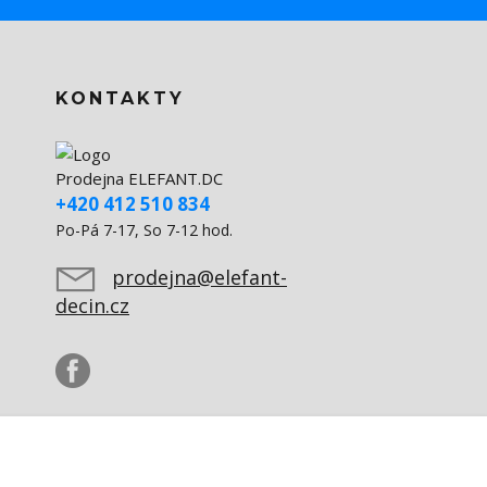
KONTAKTY
Prodejna ELEFANT.DC
+420 412 510 834
Po-Pá 7-17, So 7-12 hod.
prodejna@elefant-
decin.cz