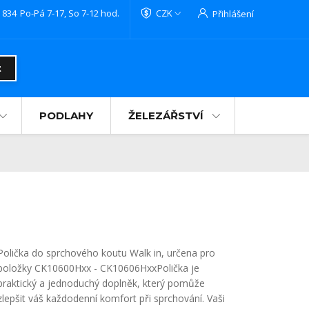
 834
Po-Pá 7-17, So 7-12 hod.
CZK
Přihlášení
t
PODLAHY
ŽELEZÁŘSTVÍ
Polička do sprchového koutu Walk in, určena pro
položky CK10600Hxx - CK10606HxxPolička je
praktický a jednoduchý doplněk, který pomůže
zlepšit váš každodenní komfort při sprchování. Vaši