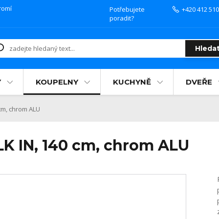
romí
Potřebujete
+420 412 510
poradit?
Hleda
Y
KOUPELNY
KUCHYNĚ
DVEŘE
cm, chrom ALU
K IN, 140 cm, chrom ALU