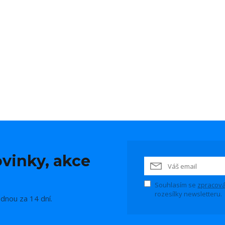
vinky, akce
Souhlasím se
zpracová
rozesílky newsletteru.
ednou za 14 dní.