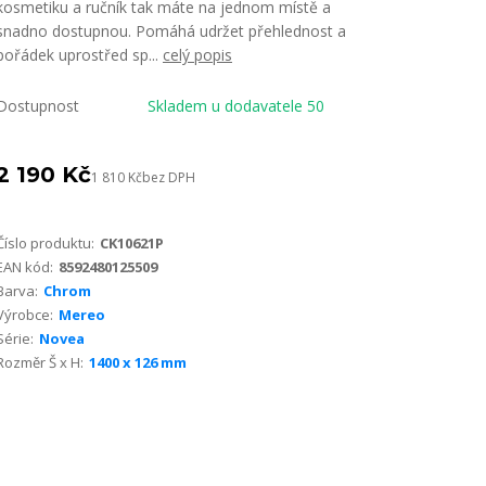
kosmetiku a ručník tak máte na jednom místě a
snadno dostupnou. Pomáhá udržet přehlednost a
pořádek uprostřed sp...
celý popis
Dostupnost
Skladem u dodavatele 50
2 190 Kč
1 810 Kč
bez DPH
Číslo produktu:
CK10621P
EAN kód:
8592480125509
Barva:
Chrom
Výrobce:
Mereo
Série:
Novea
Rozměr Š x H:
1400 x 126 mm