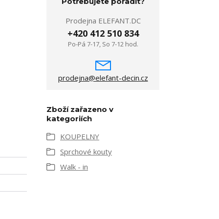
Potřebujete poradit?
Prodejna ELEFANT.DC
+420 412 510 834
Po-Pá 7-17, So 7-12 hod.
prodejna@elefant-decin.cz
Zboží zařazeno v
kategoriích
KOUPELNY
Sprchové kouty
Walk - in