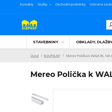
Kontakty
Služby
Obchodní podmínky
Ochrana souk
STAVEBNINY
OBKLADY, DLAŽB
Úvod
KOUPELNY
Mereo Polička k WALK IN, 140 
Mereo Polička k WAL