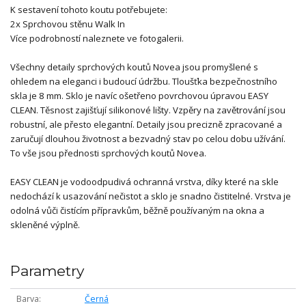
K sestavení tohoto koutu potřebujete:
2x Sprchovou stěnu Walk In
Více podrobností naleznete ve fotogalerii.
Všechny detaily sprchových koutů Novea jsou promyšlené s
ohledem na eleganci i budoucí údržbu. Tloušťka bezpečnostního
skla je 8 mm. Sklo je navíc ošetřeno povrchovou úpravou EASY
CLEAN. Těsnost zajišťují silikonové lišty. Vzpěry na zavětrování jsou
robustní, ale přesto elegantní. Detaily jsou precizně zpracované a
zaručují dlouhou životnost a bezvadný stav po celou dobu užívání.
To vše jsou přednosti sprchových koutů Novea.
EASY CLEAN je vodoodpudivá ochranná vrstva, díky které na skle
nedochází k usazování nečistot a sklo je snadno čistitelné. Vrstva je
odolná vůči čistícím přípravkům, běžně používaným na okna a
skleněné výplně.
Parametry
Barva
Černá