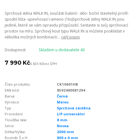
Sprchová stěna WALK IN, součásti balení:- sklo- boční stavitelný profil-
spodní lišta- upevňovací rameno (1ks)Sprchové stěny WALK IN jsou
jediné, které se vám opravdu přizpůsobí. Sestavte si svůj sprchovací
prostor na míru. Sprchový kout typu WALK IN si můžete poskládat v
několika možných kombinacíc...
celý popis
Dostupnost
Skladem u dodavatele 40
7 990 Kč
6 603 Kč
bez DPH
Číslo produktu:
CK10601HB
EAN kód:
8592480081294
Barva:
Černá
Výrobce:
Mereo
Typ:
Sprchová zástěna
Provedení:
L/P universální
Tloušťka skla:
8 mm
Série:
Novea
Délka/Výška:
2000 mm
Rozměr Š x H:
800 x 0 mm