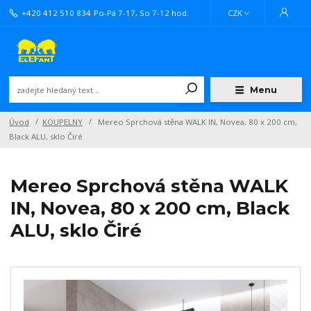
+420 412 510 834
Po-Pá 7-17, So 7-12 hod.
CZK
Menu
Úvod
KOUPELNY
Mereo Sprchová stěna WALK IN, Novea, 80 x 200 cm,
Black ALU, sklo Čiré
Mereo Sprchová stěna WALK
IN, Novea, 80 x 200 cm, Black
ALU, sklo Čiré