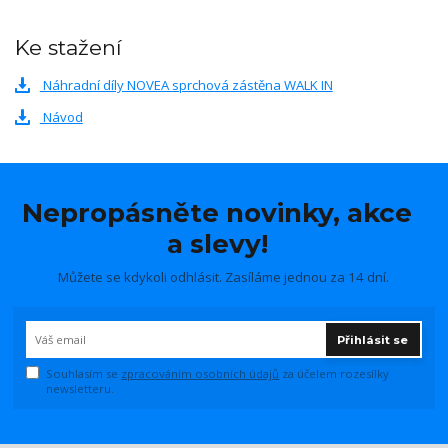
Ke stažení
Náhradní díly NOVEA sprchová zástěna WALK IN
Návod
Nepropásněte novinky, akce
a slevy!
Můžete se kdykoli odhlásit. Zasíláme jednou za 14 dní.
Přihlásit se
Souhlasím se
zpracováním osobních údajů
za účelem rozesílky
newsletteru.