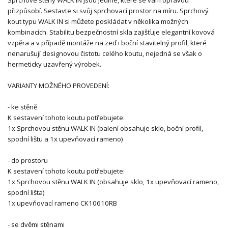
přizpůsobí. Sestavte si svůj sprchovací prostor na míru. Sprchový
kout typu WALK IN si můžete poskládat v několika možných
kombinacích. Stabilitu bezpečnostní skla zajišťuje elegantní kovová
vzpěra a v případě montáže na zeď i boční stavitelný profil, které
nenarušují designovou čistotu celého koutu, nejedná se však o
hermeticky uzavřený výrobek.
VARIANTY MOŽNÉHO PROVEDENÍ:
- ke stěně
K sestavení tohoto koutu potřebujete:
1x Sprchovou stěnu WALK IN (balení obsahuje sklo, boční profil,
spodní lištu a 1x upevňovací rameno)
- do prostoru
K sestavení tohoto koutu potřebujete:
1x Sprchovou stěnu WALK IN (obsahuje sklo, 1x upevňovací rameno,
spodní lišta)
1x upevňovací rameno CK10610RB
- se dvěmi stěnami