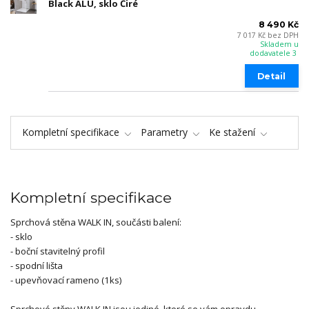
Black ALU, sklo Čiré
8 490 Kč
7 017 Kč
bez DPH
Skladem u
dodavatele 3
Detail
Kompletní specifikace
Parametry
Ke stažení
Kompletní specifikace
Sprchová stěna WALK IN, součásti balení:
- sklo
- boční stavitelný profil
- spodní lišta
- upevňovací rameno (1ks)
Sprchové stěny WALK IN jsou jediné, které se vám opravdu