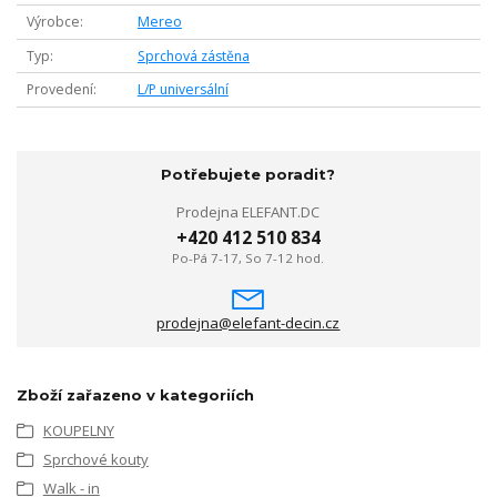
Výrobce
Mereo
Typ
Sprchová zástěna
Provedení
L/P universální
Potřebujete poradit?
Prodejna ELEFANT.DC
+420 412 510 834
Po-Pá 7-17, So 7-12 hod.
prodejna@elefant-decin.cz
Zboží zařazeno v kategoriích
KOUPELNY
Sprchové kouty
Walk - in