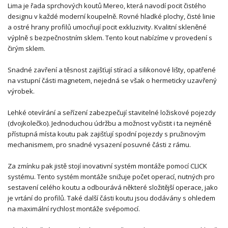
Lima je řada sprchových koutů Mereo, která navodí pocit čistého
designu v každé moderní koupelně. Rovné hladké plochy, čisté linie
a ostré hrany profilů umocňují pocit exkluzivity. Kvalitní skleněné
výplně s bezpečnostním sklem. Tento kout nabízíme v provedení s
čirým sklem.
Snadné zavření a těsnost zajišťují stírací a silikonové lišty, opatřené
na vstupní části magnetem, nejedná se však o hermeticky uzavřený
výrobek.
Lehké otevírání a seřízení zabezpečují stavitelné ložiskové pojezdy
(dvojkolečko). Jednoduchou údržbu a možnost vyčistit i ta nejméně
přístupná místa koutu pak zajišťují spodní pojezdy s pružinovým
mechanismem, pro snadné vysazení posuvné části z rámu.
Za zmínku pak jistě stojí inovativní systém montáže pomocí CLICK
systému. Tento systém montáže snižuje počet operací, nutných pro
sestavení celého koutu a odbourává některé složitější operace, jako
je vrtání do profilů. Také další části koutu jsou dodávány s ohledem
na maximální rychlost montáže svépomocí.