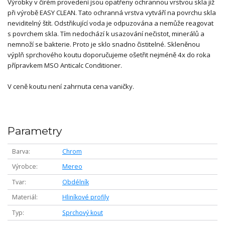
Výrobky v čirém provedení jsou opatřeny ochrannou vrstvou skla již
při výrobě EASY CLEAN. Tato ochranná vrstva vytváří na povrchu skla
neviditelný štít. Odstřikující voda je odpuzována a nemůže reagovat
s povrchem skla. Tím nedochází k usazování nečistot, minerálů a
nemnoží se bakterie. Proto je sklo snadno čistitelné. Skleněnou
výplň sprchového koutu doporučujeme ošetřit nejméně 4x do roka
přípravkem MSO Anticalc Conditioner.
V ceně koutu není zahrnuta cena vaničky.
Parametry
Barva
Chrom
Výrobce
Mereo
Tvar
Obdélník
Materiál
Hliníkové profily
Typ
Sprchový kout