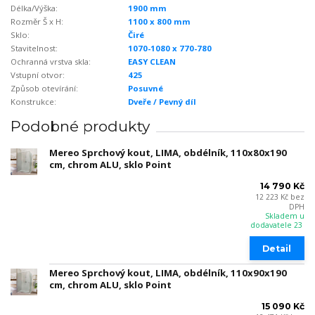
Délka/Výška:
1900 mm
Rozměr Š x H:
1100 x 800 mm
Sklo:
Čiré
Stavitelnost:
1070-1080 x 770-780
Ochranná vrstva skla:
EASY CLEAN
Vstupní otvor:
425
Způsob otevírání:
Posuvné
Konstrukce:
Dveře / Pevný díl
Podobné produkty
Mereo Sprchový kout, LIMA, obdélník, 110x80x190
cm, chrom ALU, sklo Point
14 790 Kč
12 223 Kč
bez
DPH
Skladem u
dodavatele 23
Detail
Mereo Sprchový kout, LIMA, obdélník, 110x90x190
cm, chrom ALU, sklo Point
15 090 Kč