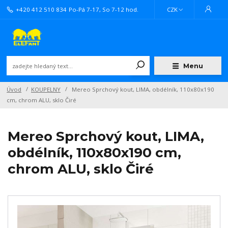
+420 412 510 834
Po-Pá 7-17, So 7-12 hod.
CZK
Menu
Úvod
KOUPELNY
Mereo Sprchový kout, LIMA, obdélník, 110x80x190
cm, chrom ALU, sklo Čiré
Mereo Sprchový kout, LIMA,
obdélník, 110x80x190 cm,
chrom ALU, sklo Čiré