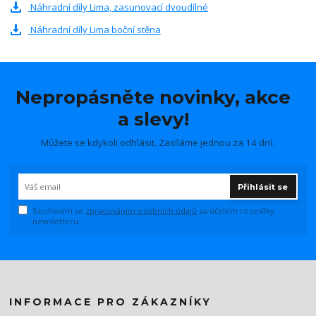
Náhradní díly Lima, zasunovací dvoudílné
Náhradní díly Lima boční stěna
Nepropásněte novinky, akce
a slevy!
Můžete se kdykoli odhlásit. Zasíláme jednou za 14 dní.
Přihlásit se
Souhlasím se
zpracováním osobních údajů
za účelem rozesílky
newsletteru.
INFORMACE PRO ZÁKAZNÍKY