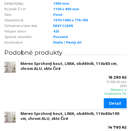
Délka/Výška:
1900 mm
Rozměr Š x H:
1100 x 800 mm
Sklo:
Point
Stavitelnost:
1070-1080 x 770-780
Ochranná vrstva skla:
EASY CLEAN
Vstupní otvor:
425
Způsob otevírání:
Posuvné
Konstrukce:
Dveře / Pevný díl
Podobné produkty
Mereo Sprchový kout, LIMA, obdélník, 110x80 cm,
chrom ALU, sklo Čiré
16 290 Kč
13 463 Kč
bez
DPH
Skladem u
dodavatele 34
Detail
Mereo Sprchový kout, LIMA, obdélník, 110x80x190
cm, chrom ALU, sklo Čiré
14 790 Kč