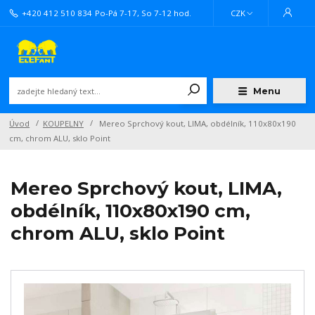
+420 412 510 834
Po-Pá 7-17, So 7-12 hod.
CZK
Menu
Úvod
KOUPELNY
Mereo Sprchový kout, LIMA, obdélník, 110x80x190
cm, chrom ALU, sklo Point
Mereo Sprchový kout, LIMA,
obdélník, 110x80x190 cm,
chrom ALU, sklo Point