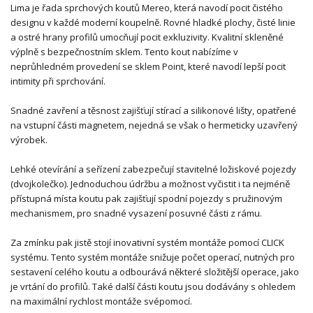
Lima je řada sprchových koutů Mereo, která navodí pocit čistého
designu v každé moderní koupelně. Rovné hladké plochy, čisté linie
a ostré hrany profilů umocňují pocit exkluzivity. Kvalitní skleněné
výplně s bezpečnostním sklem. Tento kout nabízíme v
neprůhledném provedení se sklem Point, které navodí lepší pocit
intimity při sprchování.
Snadné zavření a těsnost zajišťují stírací a silikonové lišty, opatřené
na vstupní části magnetem, nejedná se však o hermeticky uzavřený
výrobek.
Lehké otevírání a seřízení zabezpečují stavitelné ložiskové pojezdy
(dvojkolečko). Jednoduchou údržbu a možnost vyčistit i ta nejméně
přístupná místa koutu pak zajišťují spodní pojezdy s pružinovým
mechanismem, pro snadné vysazení posuvné části z rámu.
Za zmínku pak jistě stojí inovativní systém montáže pomocí CLICK
systému. Tento systém montáže snižuje počet operací, nutných pro
sestavení celého koutu a odbourává některé složitější operace, jako
je vrtání do profilů. Také další části koutu jsou dodávány s ohledem
na maximální rychlost montáže svépomocí.