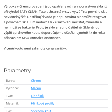
Výrobky v čirém provedení jsou opatřeny ochrannou vrstvou skla již
při výrobě EASY CLEAN. Tato ochranná vrstva vytváří na povrchu skla
neviditelný štít. Odstřikující voda je odpuzována a nemůže reagovat
s povrchem skla. Tím nedochází k usazování nečistot, minerálů a
nemnoží se bakterie. Proto je sklo snadno čistitelné. Skleněnou
výplň sprchového koutu doporučujeme ošetřit nejméně 4x do roka
přípravkem MSO Anticalc Conditioner.
V ceně koutu není zahrnuta cena vaničky.
Parametry
Barva
Chrom
Výrobce
Mereo
Tvar
Obdélník
Materiál
Hliníkové profily
Typ
Sprchový kout