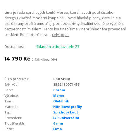
Lima je řada sprchových koutů Mereo, která navodí pocit čistého
designu v každé moderní koupelně. Rovné hladké plochy, čisté linie a
ostré hrany profilů umocňují pocit exkluzivity. Kvalitní skleněné výplně s
bezpečnostním sklem. Tento kout nabízíme v neprůhledném provedení
se sklem Point, které navo...
celý popis
Dostupnost
Skladem u dodavatele 23
14 790 Kč
12 223 Kč
bez DPH
Číslo produktu:
CK87412K
EAN kód:
8592480071455
Barva:
Chrom
Výrobce:
Mereo
Tvar:
Obdélník
Materiál:
Hliníkové profily
Typ:
Sprchový kout
Provedení:
L/P universální
Tloušťka skla:
6 mm
Série:
Lima