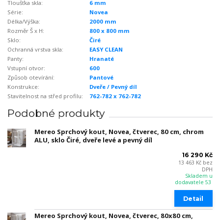
Tloušťka skla:
6 mm
Série:
Novea
Délka/Výška:
2000 mm
Rozměr Š x H:
800 x 800 mm
Sklo:
Čiré
Ochranná vrstva skla:
EASY CLEAN
Panty:
Hranaté
Vstupní otvor:
600
Způsob otevírání:
Pantové
Konstrukce:
Dveře / Pevný díl
Stavitelnost na střed profilu:
762-782 x 762-782
Podobné produkty
Mereo Sprchový kout, Novea, čtverec, 80 cm, chrom
ALU, sklo Čiré, dveře levé a pevný díl
16 290 Kč
13 463 Kč
bez
DPH
Skladem u
dodavatele 53
Detail
Mereo Sprchový kout, Novea, čtverec, 80x80 cm,