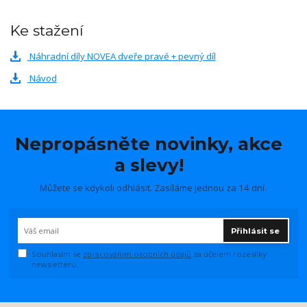
Ke stažení
Náhradní díly NOVEA dveře pravé + pevný díl
Návod
Nepropásněte novinky, akce
a slevy!
Můžete se kdykoli odhlásit. Zasíláme jednou za 14 dní.
Přihlásit se
Souhlasím se
zpracováním osobních údajů
za účelem rozesílky
newsletteru.