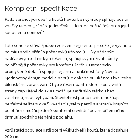
Kompletní specifikace
Řada sprchových dveří a koutů Novea bez výhrady splňuje poslání
značky Mereo. „Přinést jedinečným lidem jedinečná řešení do jejich
koupelen a domovů“
Tato série se stává špičkou ve svém segmentu, protože je vyvinuta
na míru podle přání a požadavků uživatelů. Díky přidaným
nadčasovým technickým řešením, splňují svým uživatelům ty
nejpřísnější požadavky pro komfort i údržbu. Harmonicky
promyšlené detailů spojují eleganci a funkčnost řady Novea.
Sjednocený design madel a pantů je dokonalou ukázkou kvalitního
dílenského zpracování. Chytré řešení pantů, které jsou z vnitřní
strany zapuštěné do skla umožňuje setřít sklo stěrkou bez
zadrhnutí, nebo vyhýbání. Stavitelnost pantů navíc umožňuje
perfektní seřízení dveří. Zvedací systém pantů s aretací v krajních
polohách umožňuje tiché komfortní otevírání bez nepříjemného
drhnutí spodního těsnění o podlahu.
Vzrůstající populace jistě ocení výšku dveří i koutů, která dosahuje
200 cm.