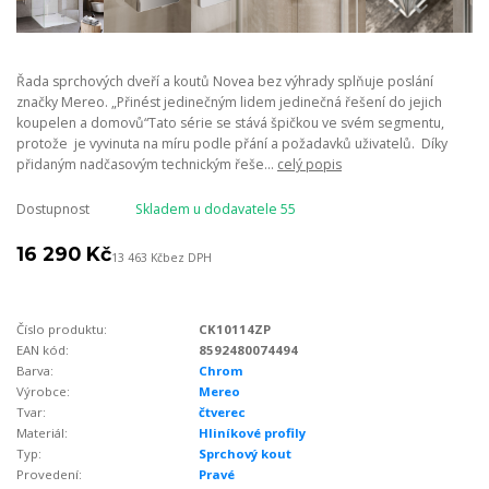
Řada sprchových dveří a koutů Novea bez výhrady splňuje poslání
značky Mereo. „Přinést jedinečným lidem jedinečná řešení do jejich
koupelen a domovů“Tato série se stává špičkou ve svém segmentu,
protože je vyvinuta na míru podle přání a požadavků uživatelů. Díky
přidaným nadčasovým technickým řeše...
celý popis
Dostupnost
Skladem u dodavatele 55
16 290 Kč
13 463 Kč
bez DPH
Číslo produktu:
CK10114ZP
EAN kód:
8592480074494
Barva:
Chrom
Výrobce:
Mereo
Tvar:
čtverec
Materiál:
Hliníkové profily
Typ:
Sprchový kout
Provedení:
Pravé