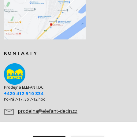
KONTAKTY
Prodejna ELEFANT.DC
+420 412 510 834
Po-Pá 7-17, So 7-12 hod.
prodejna@elefant-decin.cz