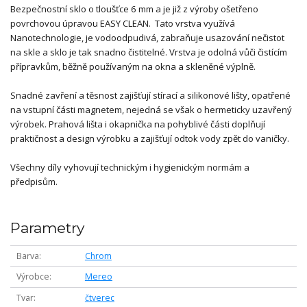
Bezpečnostní sklo o tloušťce 6 mm a je již z výroby ošetřeno
povrchovou úpravou EASY CLEAN. Tato vrstva využívá
Nanotechnologie, je vodoodpudivá, zabraňuje usazování nečistot
na skle a sklo je tak snadno čistitelné. Vrstva je odolná vůči čistícím
přípravkům, běžně používaným na okna a skleněné výplně.
Snadné zavření a těsnost zajišťují stírací a silikonové lišty, opatřené
na vstupní části magnetem, nejedná se však o hermeticky uzavřený
výrobek. Prahová lišta i okapnička na pohyblivé části doplňují
praktičnost a design výrobku a zajišťují odtok vody zpět do vaničky.
Všechny díly vyhovují technickým i hygienickým normám a
předpisům.
Parametry
Barva
Chrom
Výrobce
Mereo
Tvar
čtverec