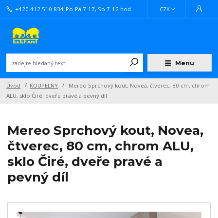
+420 412 510 834
Po-Pá 7-17, So 7-12 hod.
CZK
Menu
Úvod
KOUPELNY
Mereo Sprchový kout, Novea, čtverec, 80 cm, chrom
ALU, sklo Čiré, dveře pravé a pevný díl
Mereo Sprchový kout, Novea,
čtverec, 80 cm, chrom ALU,
sklo Čiré, dveře pravé a
pevný díl