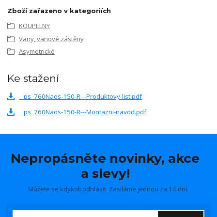
Zboží zařazeno v kategoriích
KOUPELNY
Vany, vanové zástěny
Asymetrické
Ke stažení
_ps_760Naos-150-R---Produktovy-list.pdf
_ps_760Naos-150-R---Montazni-navod.pdf
Nepropásněte novinky, akce
a slevy!
Můžete se kdykoli odhlásit. Zasíláme jednou za 14 dní.