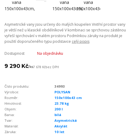
Asymetrické vany jsou určeny do malých koupelen Vnitřní prostor vany
je větší než u klasické obdélníkové V kombinaci se sprchovou zástěnou
vyřeší sprchování v malém prostoru Podmínkou záruky na produkt je
použití doporučeného typu podstavce
celý popis
Dostupnost
Na objednávku
9 290 Kč
/
ks
7 678 Kč
bez DPH
Číslo produktu:
34993
Výrobce:
POLYSAN
Rozměr:
150x100x43 cm
Hmotnost:
23.78 kg
Objem:
200 l
Barva:
bílá
Tvar:
Asymetrická
Materiál:
Akrylát
Záruka:
10 let