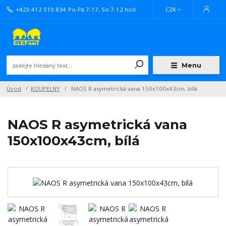
+420 412 510 834
Po-Pá 7-17, So 7-12 hod.
CZK
Menu
Úvod
KOUPELNY
NAOS R asymetrická vana 150x100x43cm, bílá
NAOS R asymetrická vana
150x100x43cm, bílá