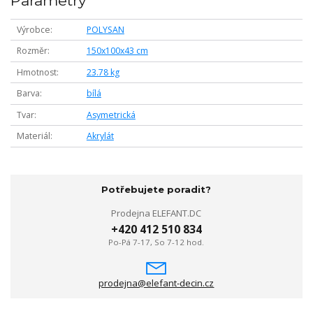
Parametry
Výrobce
POLYSAN
Rozměr
150x100x43 cm
Hmotnost
23.78 kg
Barva
bílá
Tvar
Asymetrická
Materiál
Akrylát
Potřebujete poradit?
Prodejna ELEFANT.DC
+420 412 510 834
Po-Pá 7-17, So 7-12 hod.
prodejna@elefant-decin.cz