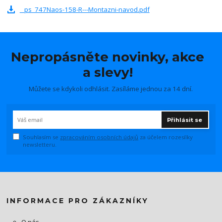
_ps_747Naos-158-R---Montazni-navod.pdf
Nepropásněte novinky, akce
a slevy!
Můžete se kdykoli odhlásit. Zasíláme jednou za 14 dní.
Přihlásit se
Souhlasím se
zpracováním osobních údajů
za účelem rozesílky
newsletteru.
INFORMACE PRO ZÁKAZNÍKY