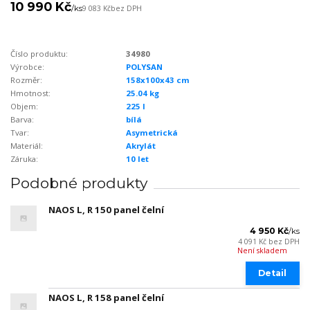
10 990 Kč
/
ks
9 083 Kč
bez DPH
Číslo produktu:
34980
Výrobce:
POLYSAN
Rozměr:
158x100x43 cm
Hmotnost:
25.04 kg
Objem:
225 l
Barva:
bílá
Tvar:
Asymetrická
Materiál:
Akrylát
Záruka:
10 let
Podobné produkty
NAOS L, R 150 panel čelní
4 950 Kč
/
ks
4 091 Kč
bez DPH
Není skladem
Detail
NAOS L, R 158 panel čelní