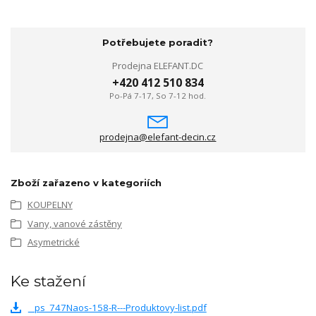
Potřebujete poradit?
Prodejna ELEFANT.DC
+420 412 510 834
Po-Pá 7-17, So 7-12 hod.
prodejna@elefant-decin.cz
Zboží zařazeno v kategoriích
KOUPELNY
Vany, vanové zástěny
Asymetrické
Ke stažení
_ps_747Naos-158-R---Produktovy-list.pdf