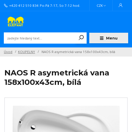
+420 412 510 834
Po-Pá 7-17, So 7-12 hod.
CZK
Menu
Úvod
KOUPELNY
NAOS R asymetrická vana 158x100x43cm, bílá
NAOS R asymetrická vana
158x100x43cm, bílá