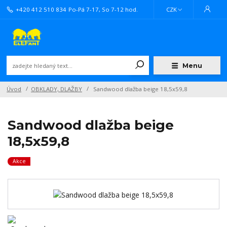
+420 412 510 834
Po-Pá 7-17, So 7-12 hod.
CZK
Menu
Úvod
OBKLADY, DLAŽBY
Sandwood dlažba beige 18,5x59,8
Sandwood dlažba beige
18,5x59,8
Akce