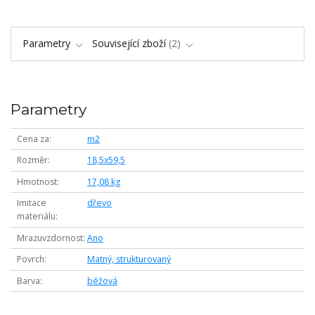
Parametry
Související zboží
2
Parametry
Cena za
m2
Rozměr
18,5x59,5
Hmotnost
17,08 kg
Imitace
dřevo
materiálu
Mrazuvzdornost
Ano
Povrch
Matný, strukturovaný
Barva
béžová