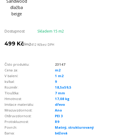
Dostupnost
Skladem 15 m2
499 Kč
/
m2
412 Kč
bez DPH
Číslo produktu:
23147
Cena za:
m2
V balení:
1 m2
ks/bal:
9
Rozměr:
18,5x59,5
Tloušťka:
7 mm
Hmotnost:
17,08 kg
Imitace materiálu:
dřevo
Mrazuvzdornost:
Ano
Otěruvzdornost:
PEI 3
Protiskluznost:
R9
Povrch:
Matný, strukturovaný
Barva:
béžová