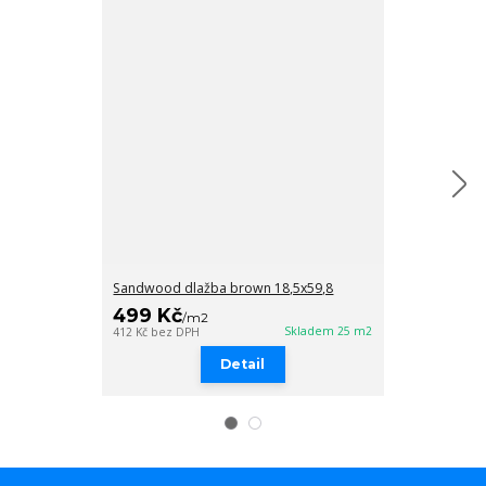
Sandwood dlažba brown 18,5x59,8
sandwood dla
499 Kč
499 Kč
/
m2
/
m
Skladem 25 m2
412 Kč
bez DPH
412 Kč
bez DPH
Detail