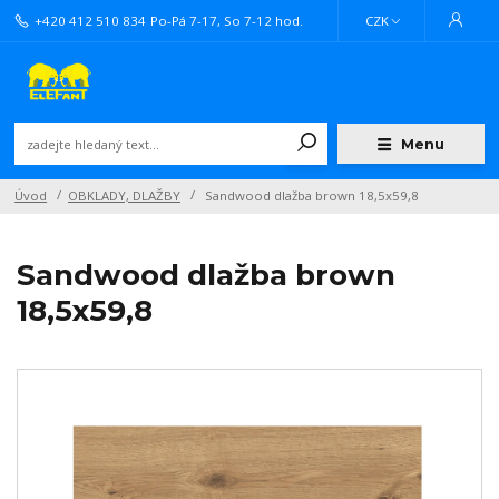
+420 412 510 834
Po-Pá 7-17, So 7-12 hod.
CZK
Menu
Úvod
OBKLADY, DLAŽBY
Sandwood dlažba brown 18,5x59,8
Sandwood dlažba brown
18,5x59,8