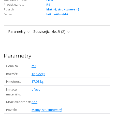
Protiskluznost:
R9
Povrch:
Matný, strukturovaný
Barva:
béžová/hnědá
Parametry
Související zboží
2
Parametry
Cena za
m2
Rozměr
18,5x59,5
Hmotnost
17,08 kg
Imitace
dřevo
materiálu
Mrazuvzdornost
Ano
Povrch
Matný, strukturovaný