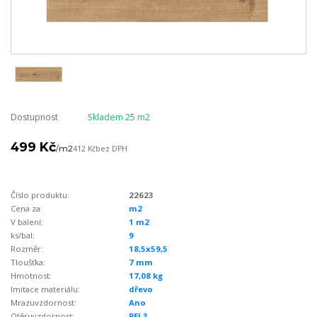
Dostupnost
Skladem 25 m2
499 Kč
/
m2
412 Kč
bez DPH
Číslo produktu:
22623
Cena za:
m2
V balení:
1 m2
ks/bal:
9
Rozměr:
18,5x59,5
Tloušťka:
7 mm
Hmotnost:
17,08 kg
Imitace materiálu:
dřevo
Mrazuvzdornost:
Ano
Otěruvzdornost:
PEI 3