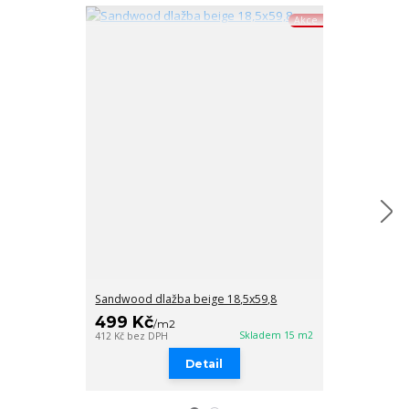
Akce
Sandwood dlažba beige 18,5x59,8
sandwood dla
499 Kč
499 Kč
/
m2
/
m
Skladem 15 m2
412 Kč
bez DPH
412 Kč
bez DPH
Detail