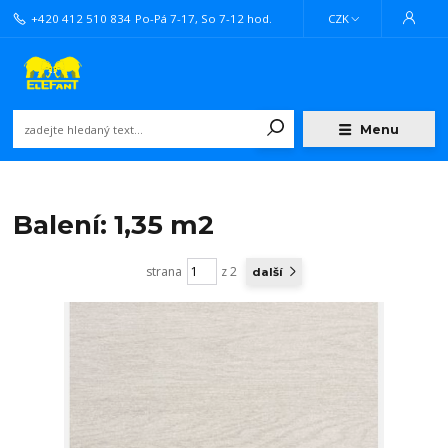
+420 412 510 834
Po-Pá 7-17, So 7-12 hod.
CZK
Menu
Balení: 1,35 m2
strana
z 2
další