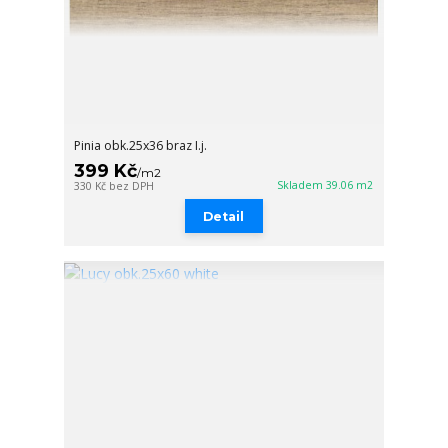
Pinia obk.25x36 braz I.j.
399 Kč
/
m2
Skladem 39.06 m2
330 Kč
bez DPH
Detail