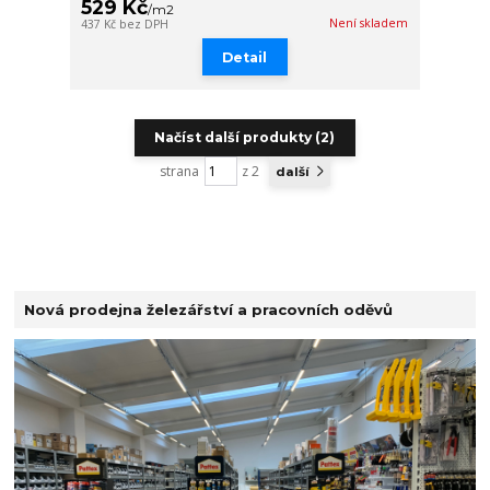
529 Kč
/
m2
Není skladem
437 Kč
bez DPH
Detail
Načíst další produkty (2)
strana
z 2
další
Nová prodejna železářství a pracovních oděvů