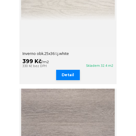
Inverno obk.25x36 I.j.white
399 Kč
/
m2
Skladem 32.4 m2
330 Kč
bez DPH
Detail