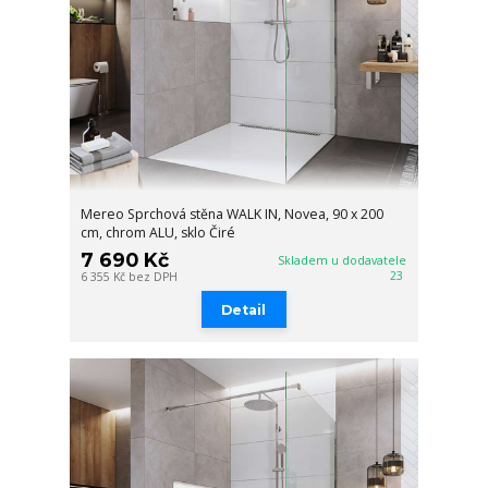
Mereo Sprchová stěna WALK IN, Novea, 90 x 200
cm, chrom ALU, sklo Čiré
7 690 Kč
Skladem u dodavatele
23
6 355 Kč
bez DPH
Detail