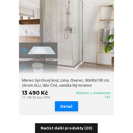
Mereo Sprchový kout, Lima, čtverec, 90x90x190 cm,
chrom ALU, sklo Čiré, vanička litý mramor
13 490 Kč
Skladem u dodavatele
143
11 149 Kč
bez DPH
Detail
Načíst další produkty (20)