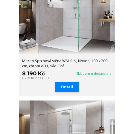
Mereo Sprchová stěna WALK IN, Novea, 100 x 200
cm, chrom ALU, sklo Čiré
8 190 Kč
Skladem u dodavatele
11
6 769 Kč
bez DPH
Detail