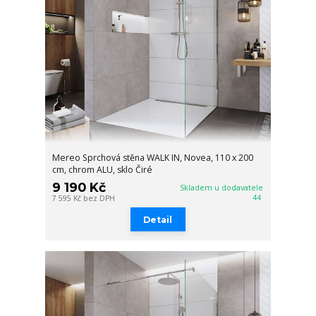
Mereo Sprchová stěna WALK IN, Novea, 110 x 200
cm, chrom ALU, sklo Čiré
9 190 Kč
Skladem u dodavatele
44
7 595 Kč
bez DPH
Detail