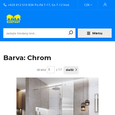
+420 412 510 834
Po-Pá 7-17, So 7-12 hod.
CZK
Menu
Barva: Chrom
strana
z 17
další