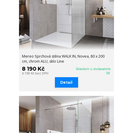
Mereo Sprchová stěna WALK IN, Novea, 80 x 200
cm, chrom ALU, sklo Line
8 190 Kč
Skladem u dodavatele
58
6 769 Kč
bez DPH
Detail