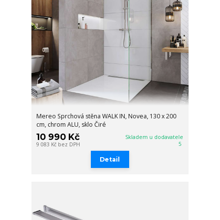
Mereo Sprchová stěna WALK IN, Novea, 130 x 200
cm, chrom ALU, sklo Čiré
10 990 Kč
Skladem u dodavatele
5
9 083 Kč
bez DPH
Detail