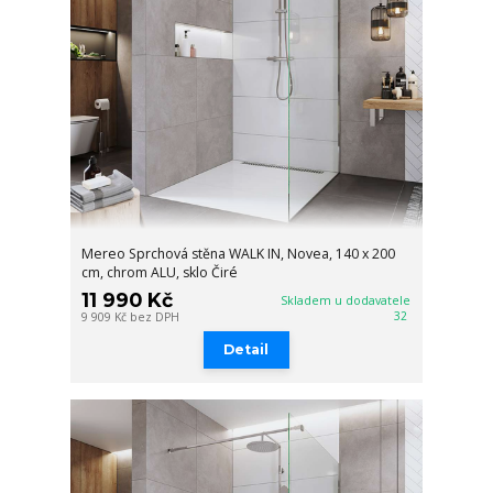
Mereo Sprchová stěna WALK IN, Novea, 140 x 200
cm, chrom ALU, sklo Čiré
11 990 Kč
Skladem u dodavatele
32
9 909 Kč
bez DPH
Detail