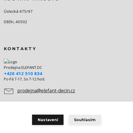
Ústecká 475/97
Děčín, 40502
KONTAKTY
Prodejna ELEFANT.DC
+420 412 510 834
Po-Pá 7-17, So 7-12 hod.
prodejna@elefant-decin.cz
Nastavení
Souhlasím