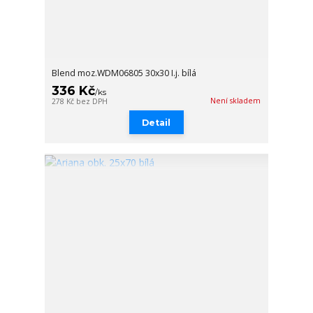
Blend moz.WDM06805 30x30 I.j. bílá
336 Kč
/
ks
Není skladem
278 Kč
bez DPH
Detail