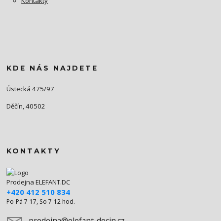
Kontakty
KDE NÁS NAJDETE
Ústecká 475/97
Děčín, 40502
KONTAKTY
Prodejna ELEFANT.DC
+420 412 510 834
Po-Pá 7-17, So 7-12 hod.
prodejna@elefant-decin.cz