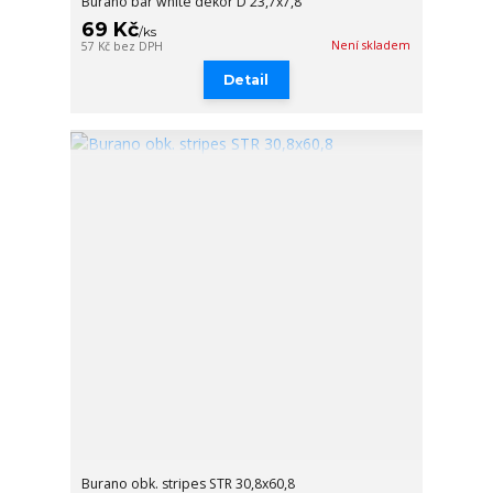
Burano bar white dekor D 23,7x7,8
69 Kč
/
ks
Není skladem
57 Kč
bez DPH
Detail
Burano obk. stripes STR 30,8x60,8