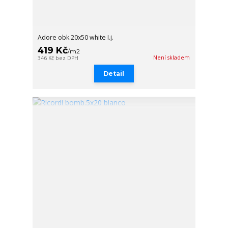
Adore obk.20x50 white I.j.
419 Kč
/
m2
Není skladem
346 Kč
bez DPH
Detail