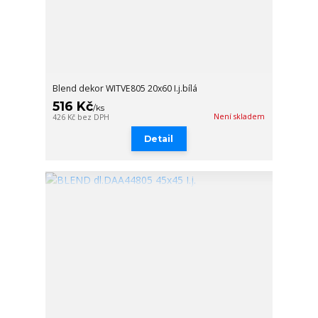
Blend dekor WITVE805 20x60 I.j.bílá
516 Kč
/
ks
Není skladem
426 Kč
bez DPH
Detail