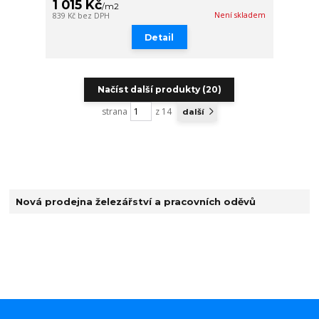
1 015 Kč
/
m2
Není skladem
839 Kč
bez DPH
Detail
Načíst další produkty (20)
strana
z 14
další
Nová prodejna železářství a pracovních oděvů