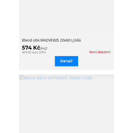
Blend obk.WADVE805 20x60 I.j.bílá
574 Kč
/
m2
Není skladem
474 Kč
bez DPH
Detail