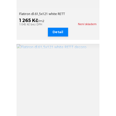
Flatiron dl.61,5x121 white RETT
1 265 Kč
/
m2
Není skladem
1 045 Kč
bez DPH
Detail