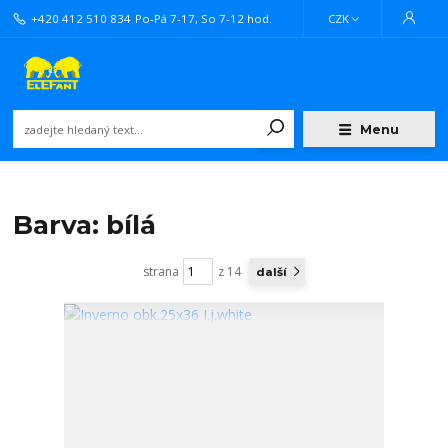
+420 412 510 834
Po-Pá 7-17, So 7-12 hod.
CZK
Menu
Barva: bílá
strana
z 14
další