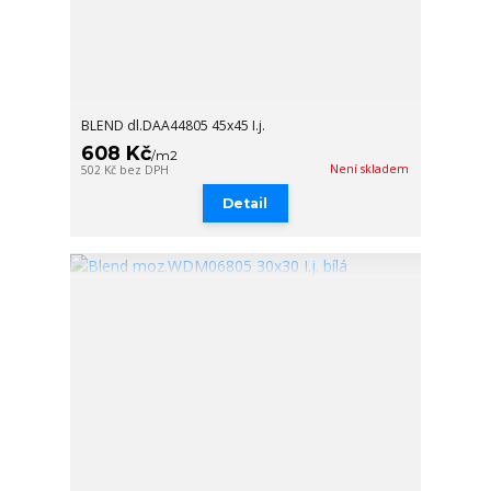
BLEND dl.DAA44805 45x45 I.j.
608 Kč
/
m2
Není skladem
502 Kč
bez DPH
Detail