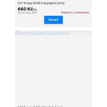
SAT B-way držák toal.papíru,černý
660 Kč
/
ks
Skladem u dodavatele
545 Kč
bez DPH
Detail