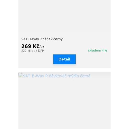
SAT B-Way R háček černý
269 Kč
/
ks
skladem 4 ks
222 Kč
bez DPH
Detail