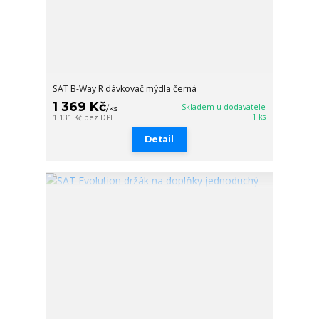
SAT B-Way R dávkovač mýdla černá
1 369 Kč
Skladem u dodavatele
/
ks
1 ks
1 131 Kč
bez DPH
Detail