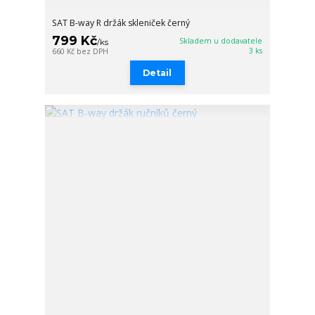
SAT B-way R držák skleniček černý
799 Kč
Skladem u dodavatele
/
ks
3 ks
660 Kč
bez DPH
Detail