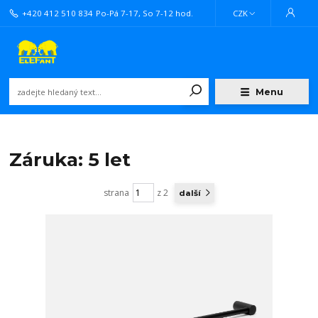
+420 412 510 834
Po-Pá 7-17, So 7-12 hod.
CZK
Menu
Záruka: 5 let
strana
z 2
další