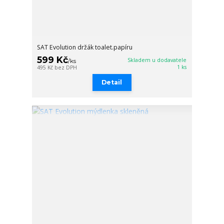
SAT Evolution držák toalet.papíru
599 Kč
Skladem u dodavatele
/
ks
1 ks
495 Kč
bez DPH
Detail