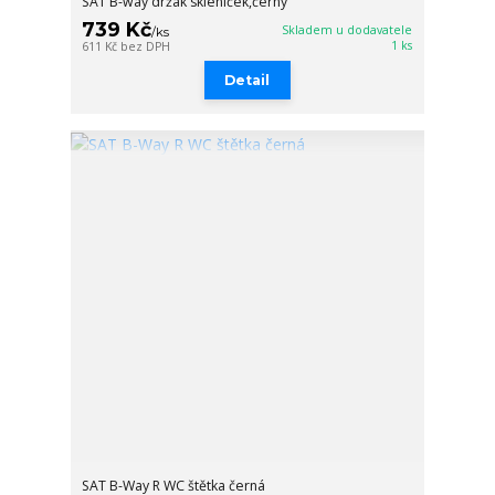
SAT B-way držák skleniček,černý
739 Kč
Skladem u dodavatele
/
ks
1 ks
611 Kč
bez DPH
Detail
SAT B-Way R WC štětka černá