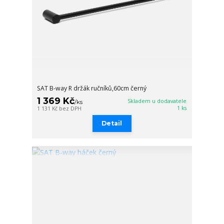
SAT B-way R držák ručníků,60cm černý
1 369 Kč
Skladem u dodavatele
/
ks
1 ks
1 131 Kč
bez DPH
Detail