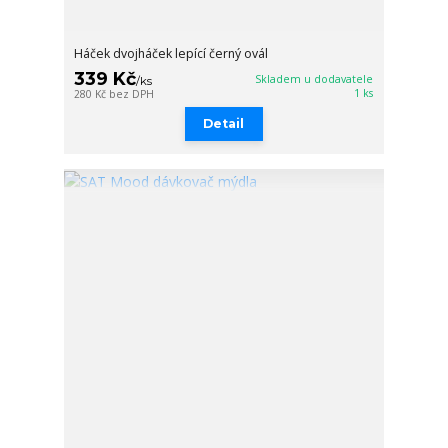
Háček dvojháček lepící černý ovál
339 Kč
Skladem u dodavatele
/
ks
1 ks
280 Kč
bez DPH
Detail