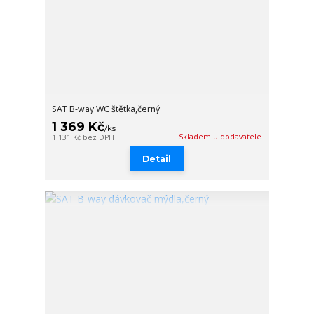
SAT B-way WC štětka,černý
1 369 Kč
/
ks
Skladem u dodavatele
1 131 Kč
bez DPH
Detail