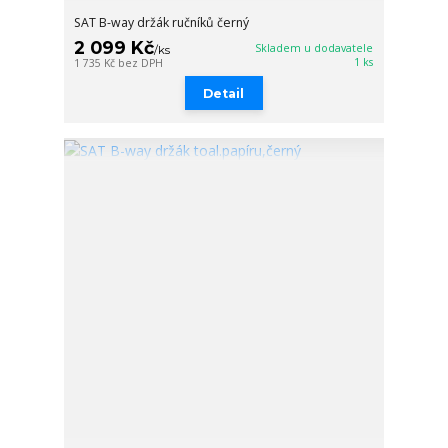
SAT B-way držák ručníků černý
2 099 Kč
Skladem u dodavatele
/
ks
1 ks
1 735 Kč
bez DPH
Detail