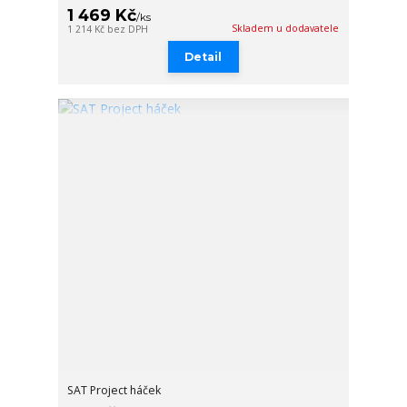
1 469 Kč
/
ks
Skladem u dodavatele
1 214 Kč
bez DPH
Detail
SAT Project háček