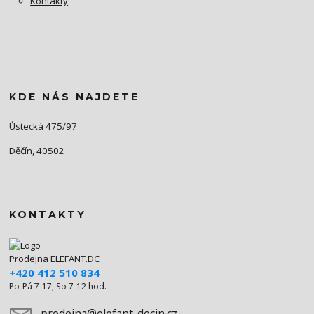
Kontakty
KDE NÁS NAJDETE
Ústecká 475/97
Děčín, 40502
KONTAKTY
Prodejna ELEFANT.DC
+420 412 510 834
Po-Pá 7-17, So 7-12 hod.
prodejna@elefant-decin.cz