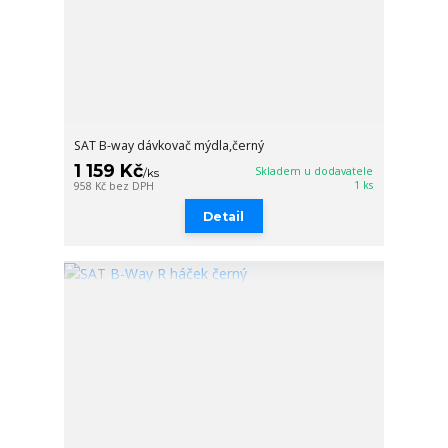
SAT B-way dávkovač mýdla,černý
1 159 Kč
Skladem u dodavatele
/
ks
1 ks
958 Kč
bez DPH
Detail