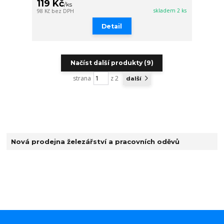
119 Kč
/
ks
skladem 2 ks
98 Kč
bez DPH
Detail
Načíst další produkty (9)
strana
z 2
další
Nová prodejna železářství a pracovních oděvů