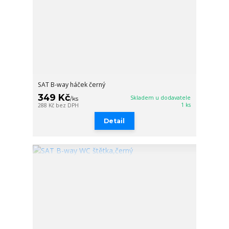
SAT B-way háček černý
349 Kč
Skladem u dodavatele
/
ks
1 ks
288 Kč
bez DPH
Detail