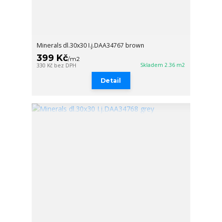
Minerals dl.30x30 I.j.DAA34767 brown
399 Kč
/
m2
Skladem 2.36 m2
330 Kč
bez DPH
Detail