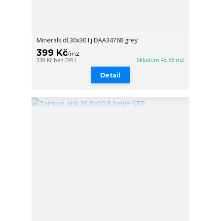
Minerals dl.30x30 I.j.DAA34768 grey
399 Kč
/
m2
Skladem 43.66 m2
330 Kč
bez DPH
Detail