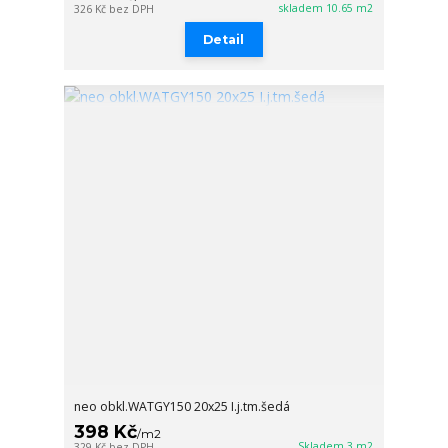
skladem 10.65 m2
326 Kč
bez DPH
Detail
neo obkl.WATGY150 20x25 I.j.tm.šedá
398 Kč
/
m2
Skladem 3 m2
329 Kč
bez DPH