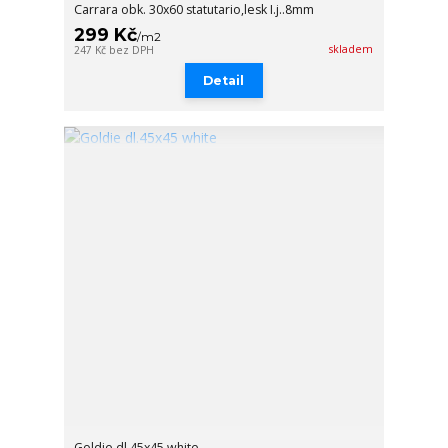
Carrara obk. 30x60 statutario,lesk I.j..8mm
299 Kč
/
m2
skladem
247 Kč
bez DPH
Detail
Goldie dl.45x45 white