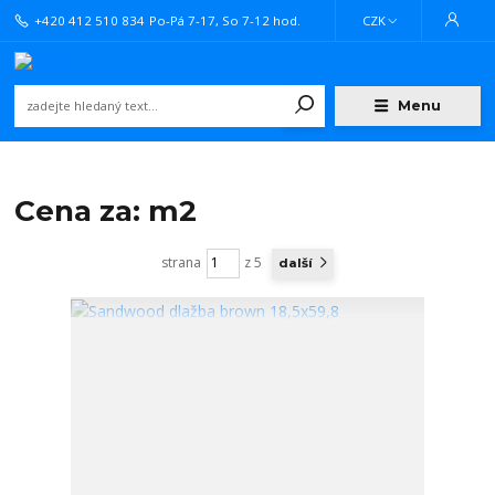
+420 412 510 834
Po-Pá 7-17, So 7-12 hod.
CZK
Menu
Cena za: m2
strana
z 5
další