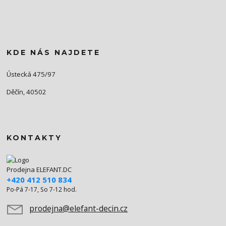
KDE NÁS NAJDETE
Ústecká 475/97
Děčín, 40502
KONTAKTY
Prodejna ELEFANT.DC
+420 412 510 834
Po-Pá 7-17, So 7-12 hod.
prodejna@elefant-decin.cz