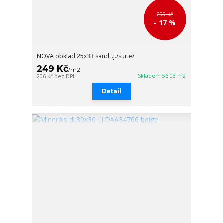
299 Kč
- 17 %
NOVA obklad 25x33 sand I.j./suite/
249 Kč
/
m2
Skladem 56.03 m2
206 Kč
bez DPH
Detail