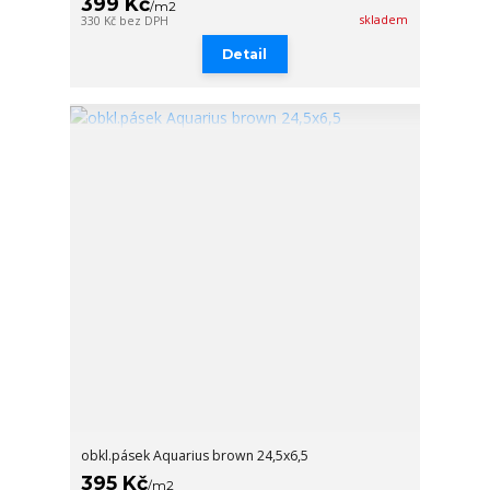
399 Kč
/
m2
skladem
330 Kč
bez DPH
Detail
obkl.pásek Aquarius brown 24,5x6,5
395 Kč
/
m2