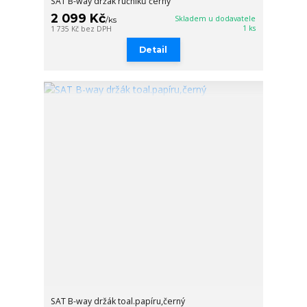
SAT B-way držák ručníků černý
2 099 Kč
Skladem u dodavatele
/
ks
1 ks
1 735 Kč
bez DPH
Detail
SAT B-way držák toal.papíru,černý