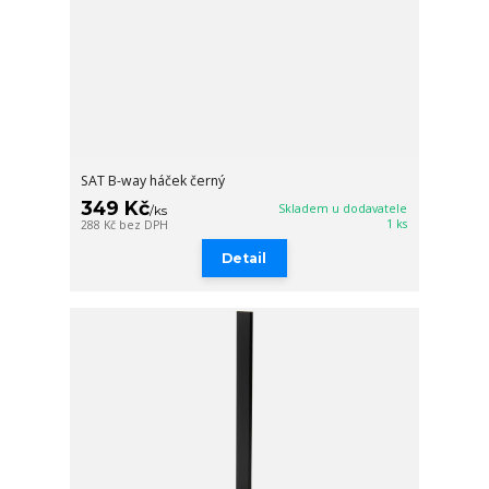
SAT B-way háček černý
349 Kč
Skladem u dodavatele
/
ks
1 ks
288 Kč
bez DPH
Detail