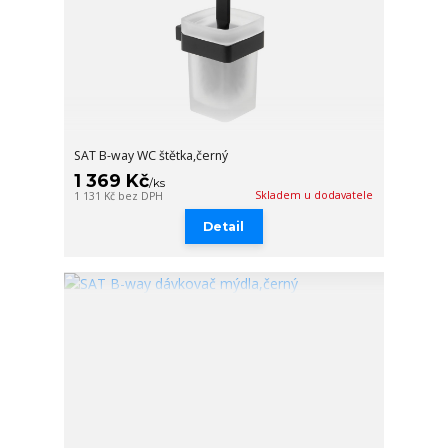
SAT B-way WC štětka,černý
1 369 Kč
/
ks
Skladem u dodavatele
1 131 Kč
bez DPH
Detail