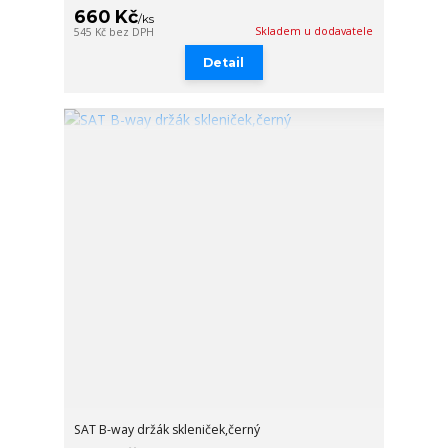
660 Kč
/
ks
Skladem u dodavatele
545 Kč
bez DPH
Detail
SAT B-way držák skleniček,černý