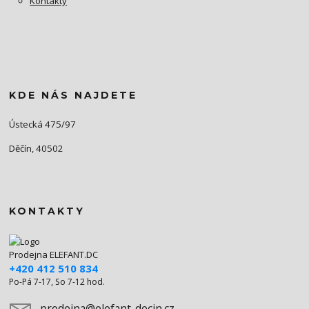
Kontakty
KDE NÁS NAJDETE
Ústecká 475/97
Děčín, 40502
KONTAKTY
Prodejna ELEFANT.DC
+420 412 510 834
Po-Pá 7-17, So 7-12 hod.
prodejna@elefant-decin.cz