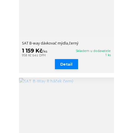
SAT B-way dávkovač mýdla,černý
1 159 Kč
Skladem u dodavatele
/
ks
1 ks
958 Kč
bez DPH
Detail