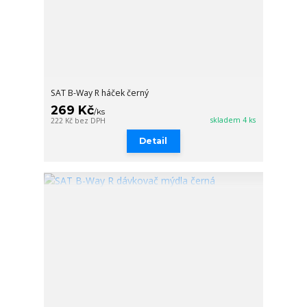
SAT B-Way R háček černý
269 Kč
/
ks
skladem 4 ks
222 Kč
bez DPH
Detail