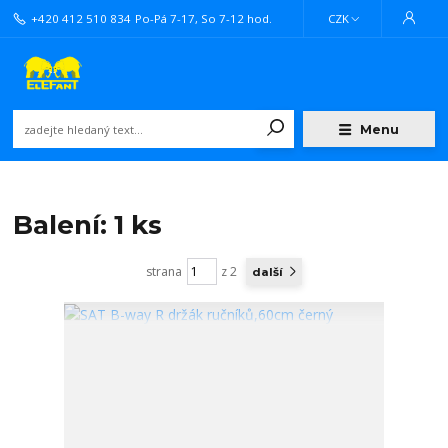
+420 412 510 834
Po-Pá 7-17, So 7-12 hod.
CZK
Menu
Balení: 1 ks
strana
z 2
další