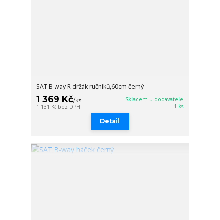
SAT B-way R držák ručníků,60cm černý
1 369 Kč
Skladem u dodavatele
/
ks
1 ks
1 131 Kč
bez DPH
Detail