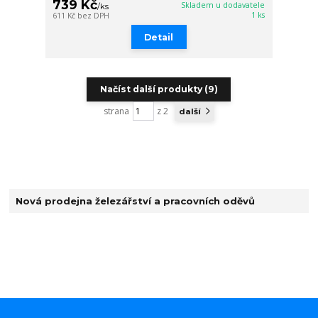
739 Kč
Skladem u dodavatele
/
ks
1 ks
611 Kč
bez DPH
Detail
Načíst další produkty (9)
strana
z 2
další
Nová prodejna železářství a pracovních oděvů