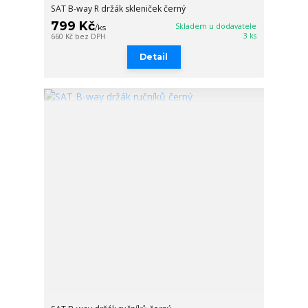
SAT B-way R držák skleniček černý
799 Kč
Skladem u dodavatele
/
ks
3 ks
660 Kč
bez DPH
Detail