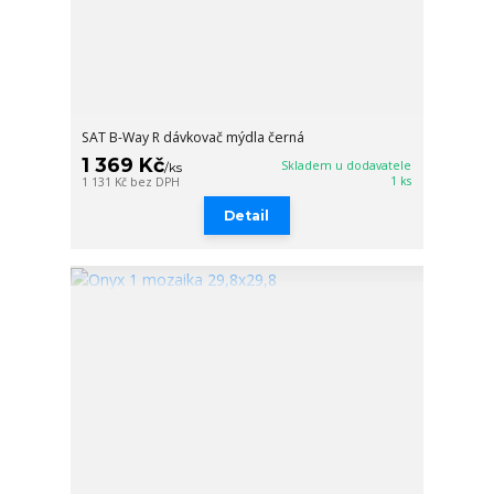
SAT B-Way R dávkovač mýdla černá
1 369 Kč
Skladem u dodavatele
/
ks
1 ks
1 131 Kč
bez DPH
Detail